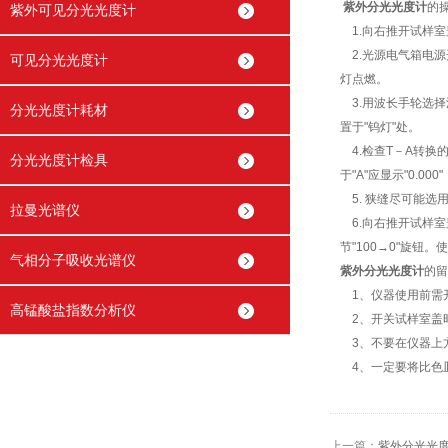
紫外分光光度计
的
紫外可见分光光度计
1.向右推开试样室盖，
2.光源电气箱电源
可见分光光度计
灯点燃。
3.用波长手轮选择波
分光光度计耗材
置于"钨灯"处。
4.检查T－A转换的
分光光度计检具
于"A"应显示"0.00
5. 狭缝尽可能选用
拉曼光谱仪
6.向右推开试样室
节"100→0"旋钮
气相分子吸收光谱仪
紫外分光光度计
的留
1、仪器使用前需开
高锰酸盐指数分析仪
2、开关试样室盖
3、不要在仪器上
4、一定要将比色
上一篇：
紫外分光光