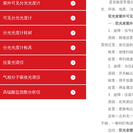
是实验室常规分析
紫外可见分光光度计
生、环保、地质、冶
双光束紫外可见
可见分光光度计
一：
双光束紫外
1、故障：信号的
分光光度计耗材
原因：狭缝设置过
置得过宽，使仪器的
分光光度计检具
检查：放慢扫描速
处置：将扫描速度
拉曼光谱仪
2、故障：当仪器
原因：开关触点因
气相分子吸收光谱仪
检查：用手加重力
处置：用金属活化
高锰酸盐指数分析仪
3、故障：仪器零
原因：在简易仪器
处置：更换电位
还有一点补充一下
不稳，一般钨灯电源
总结：
双光束紫