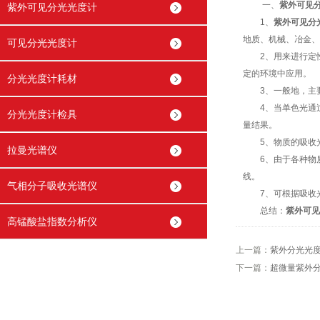
一、
紫外可见
紫外可见分光光度计
1、
紫外可见分
地质、机械、冶金、
可见分光光度计
2、用来进行定性
定的环境中应用。
分光光度计耗材
3、一般地，主要
4、当单色光通过
分光光度计检具
量结果。
5、物质的吸收光
拉曼光谱仪
6、由于各种物质
线。
气相分子吸收光谱仪
7、可根据吸收光
总结：
紫外可见
高锰酸盐指数分析仪
上一篇：
紫外分光光
下一篇：
超微量紫外