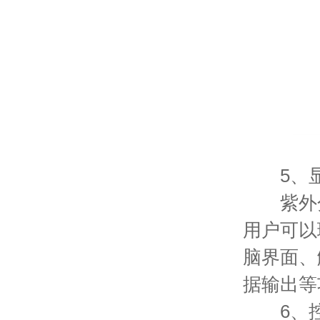
5、显
紫外分
用户可以
脑界面、
据输出等
6、控