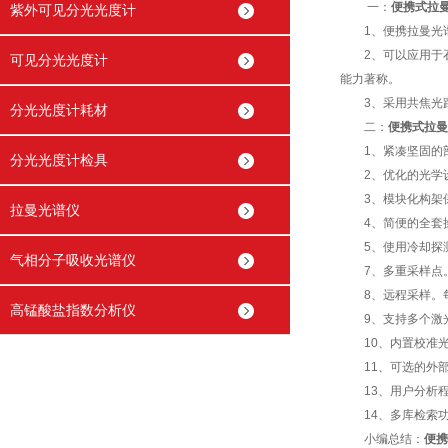
一：
便携式拉
紫外可见分光光度计
1、便携拉曼光谱
2、可以应用于石
可见分光光度计
能力著称。
3、采用共焦光路
分光光度计耗材
二：
便携式拉曼
1、紧凑坚固的部
分光光度计检具
2、优化的光学设
3、模块化构架保
拉曼光谱仪
4、简便的全套操
5、使用冷却探测
气相分子吸收光谱仪
7、多重采样点。
8、远程采样。每
高锰酸盐指数分析仪
9、支持多个激光
10、内置校准光
11、可选的外部
13、用户分析程
14、多库检索功
小编总结：
便携