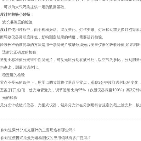
，可以为大气污染提供一定的数据基础。
度计的检验小妙招
：
波长准确度的检验
度计
在使用过程中，由于机械振动、温度变化、灯丝变形、灯座松动或更换灯泡等原
而导致仪器灵明度降低，影响测定结果的精度，需要进行检验。
波长准确度简单的方法是用干涉滤光片或镨钕滤光片测量仪器的吸收峰值,如果测出的
透射比正确度的检验
射比标准值分光谱中性滤光片，可见光区分别在波长处，以空气为参比，分别测量各
为参比，测量其透射比。
稳定度的检验
点不受光的条件下，用零点调节器将仪器调至零点，观察3分钟读取透射比的变化，
室盖(打开光门)，使光电管受光，调节透射比为95%（数显仪器调至100%）察3分
光的检验
分光计棱镜式仪器，光栅式仪器，紫外分光计在分别用符合规定的截止滤光片，以空
：
你知道紫外分光光度计的主要用途有哪些吗？
：
你知道便携式拉曼光谱检测仪的应用领域有多广泛吗？