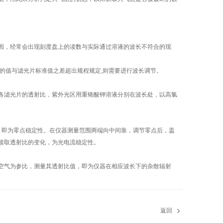
因，经常会出现刻度盘上的读数与实际通过溶液的波长不符合的现
值与滤光片标准值之差超出规程规定,则需要进行波长调节。
滤光片的透射比，紫外光区用重铬酸钾溶液分别在波长处，以高氯
即为零点稳定性。在仪器测量范围两端向中间靠，调节零点后，盖
钟读取透射比的变化，为光电流稳定性。
气为参比，测量其透射比值，即为仪器在相应波长下的杂散辐射
返回