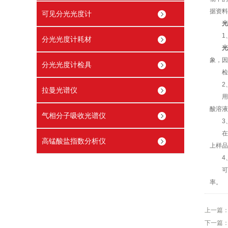
据资料
可见分光光度计
光
1、
分光光度计耗材
光
象，因
分光光度计检具
检验
2、
拉曼光谱仪
用透
酸溶液
气相分子吸收光谱仪
3、
在零
高锰酸盐指数分析仪
上样品
4、
可见
率。
上一篇
下一篇