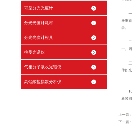
可见分光光度计
一、
器重新
分光光度计耗材
录。
分光光度计检具
二、
一。因
拉曼光谱仪
三、
气相分子吸收光谱仪
件如光
高锰酸盐指数分析仪
T6
新紧固
上一篇
下一篇