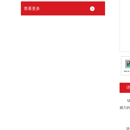
查看更多
U
撼力的
U