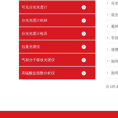
分
可见分光光度计
双
分光光度计耗材
紫
分光光度计检具
手
拉曼光谱仪
便
气相分子吸收光谱仪
如
如
高锰酸盐指数分析仪
共 185